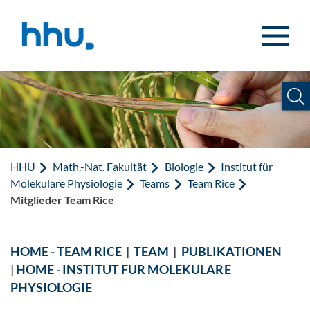
Zum Inhalt springen
Zur Suche springen
HHU
Math.-Nat. Fakultät
Biologie
Institut für
Molekulare Physiologie
Teams
Team Rice
Mitglieder Team Rice
HOME - TEAM RICE
|
TEAM
|
PUBLIKATIONEN
|
HOME - INSTITUT FUR MOLEKULARE
PHYSIOLOGIE