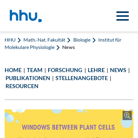
Zum Inhalt springen
Zur Suche springen
HHU
Math.-Nat. Fakultät
Biologie
Institut für
Molekulare Physiologie
News
HOME
|
TEAM
|
FORSCHUNG
|
LEHRE
|
NEWS
|
PUBLIKATIONEN
|
STELLENANGEBOTE
|
RESOURCEN